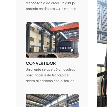
responsable de crear un dibujo
basado en dibujos CAD impresos
para diseñar y fabricar una pila
de reemplazo de material A588
para la refinería
CONVERTIDOR
Un cliente se acercó a nosotros
para hacer este trabajo de
acero al carbono con el haz de
tubos hecho de un tubo especial
sin costura. La línea de tiempo
era crítica ya que el cliente tenía
un corte de energía de dos días