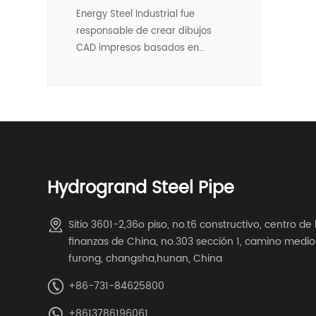
Energy Steel Industrial fue
responsable de crear dibujos
CAD impresos basados en
dibujos para diseñar y fabricar la
plataforma oceánica con
material de x60 Desde extremos
redondos hasta extremos
rectuangulares, formando,
completó la inspección de
soldadura CWI. Tienda "fit-up",
Hydrogrand Steel Pipe
montado completamente en la
tienda y luego desmontado para
la entrega.
Sitio 3601-2,36o piso, no.t6 constructivo, centro de 
finanzas de China, no.303 sección 1, camino medio
furong, changsha,hunan, China
+86-731-84625800
+8613786196061