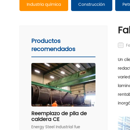
Industria química
Construcción
Pet
Fa
Productos
F
recomendados
Un cli
redac
varie
lamina
rentab
inorgá
Reemplazo de pila de
caldera CE
Energy Steel Industrial fue