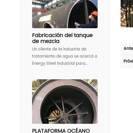
programado y necesitaba esta
unidad instalada durante ese
tiempo.
Fabricación del tanque
de mezcla
Ante
Un cliente de la industria de
tratamiento de agua se acercó a
Próx
Energy Steel Industrial para
fabricar un conjunto de tanque
de mezcla. El conjunto del tanque
de 50.000 libras estaba
compuesto por muchas partes y
sistemas diferentes, incluyendo
tanques de mezcla rápida,
reactores y clarificadores, una
plataforma de 16 ′-8 ″ de largo y
un tubo de tiro de 15 ′ de alto.
PLATAFORMA OCÉANO