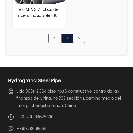
ASTM A 312 tubos de
acero inoxidable 316L
<
1
>
Hydrogrand Steel Pipe
Sitio 3601-2,36o piso, no.t6 constructivo, centro de las
finanzas de China, no.303 sección 1, camino medio del
furong, changsha,hunan, China
+86-731-84625800
+8613786196061