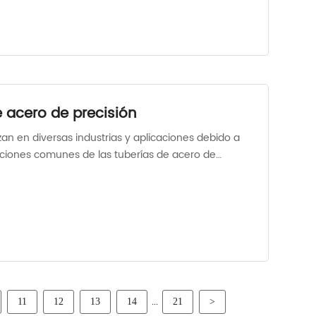
e acero de precisión
izan en diversas industrias y aplicaciones debido a
caciones comunes de las tuberías de acero de
...
11
12
13
14
21
>