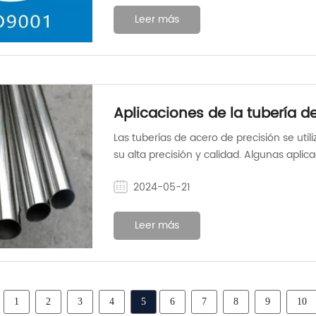
Leer más
Aplicaciones de la tubería d
Las tuberías de acero de precisión se util
su alta precisión y calidad. Algunas apli
precisión incluyen:
2024-05-21
Leer más
1
2
3
4
5
6
7
8
9
10