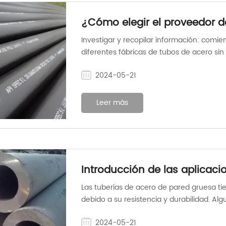
¿Cómo elegir el proveedor d
adecuado?
Investigar y recopilar información: comie
diferentes fábricas de tubos de acero sin
trayectoria en la industria. Puede encon
2024-05-21
línea, directorios de la industria y public
Leer más
Introducción de las aplicaci
gruesa
Las tuberías de acero de pared gruesa tie
debido a su resistencia y durabilidad. A
acero de pared gruesa incluyen:
2024-05-21