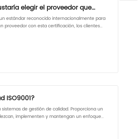
ustaría elegir el proveedor que
1?
 un estándar reconocido internacionalmente para
un proveedor con esta certificación, los clientes
implementado procesos de gestión de calidad
d de producto o servicio consistente y confiable.
ad ISO9001?
 sistemas de gestión de calidad. Proporciona un
ablezcan, implementen y mantengan un enfoque