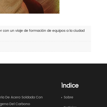
jer con un viaje de formación de equipos a la ciudad
Índice
ría De Acero Soldada Con
Sobre
gena Del Carbono