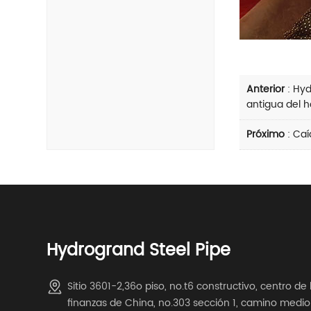
Anterior
:
Hyd
antigua del 
Próximo
:
Caí
Hydrogrand Steel Pipe
Sitio 3601-2,36o piso, no.t6 constructivo, centro de 
finanzas de China, no.303 sección 1, camino medio