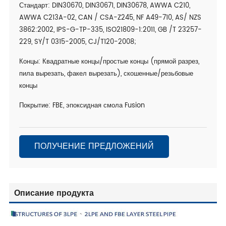
Стандарт: DIN30670, DIN30671, DIN30678, AWWA C210,
AWWA C213A-02, CAN / CSA-Z245, NF A49-710, AS/ NZS
3862:2002, IPS-G-TP-335, ISO21809-1:2011, GB /T 23257-
229, SY/T 0315-2005, CJ/T120-2008;
Концы: Квадратные концы/простые концы (прямой разрез,
пила вырезать, факел вырезать), скошенные/резьбовые
концы
Покрытие: FBE, эпоксидная смола Fusion
ПОЛУЧЕНИЕ ПРЕДЛОЖЕНИЙ
Описание продукта