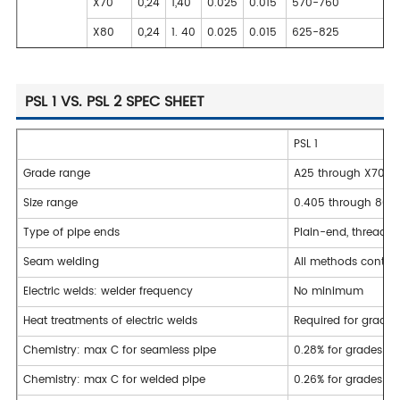
X70
0,24
1,40
0.025
0.015
570-760
X80
0,24
1. 40
0.025
0.015
625-825
PSL 1 VS. PSL 2 SPEC SHEET
PSL 1
Grade range
A25 through X70
Size range
0.405 through 80
Type of pipe ends
Plain-end, threaded
Seam welding
All methods contino
Electric welds: welder frequency
No minimum
Heat treatments of electric welds
Required for grades
Chemistry: max C for seamless pipe
0.28% for grades > 
Chemistry: max C for welded pipe
0.26% for grades > 