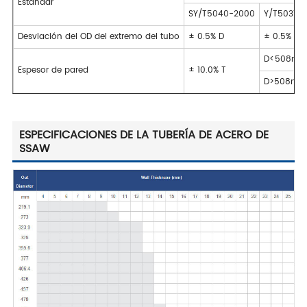
Estándar
SY/T5040-2000
Y/T5037-
Desviación del OD del extremo del tubo
± 0.5% D
± 0.5% D
D<508mm, 
Espesor de pared
± 10.0% T
D>508mm, 
ESPECIFICACIONES DE LA TUBERÍA DE ACERO DE
SSAW