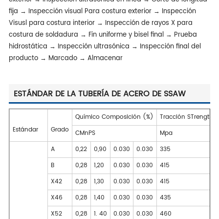
fija → Inspección visual Para costura exterior → Inspección
Visusl para costura interior → Inspección de rayos X para
costura de soldadura → Fin uniforme y bisel final → Prueba
hidrostática → Inspección ultrasónica → Inspección final del
producto → Marcado → Almacenar
ESTÁNDAR DE LA TUBERÍA DE ACERO DE SSAW
Químico Composición (%)
Tracción STrength(
Estándar
Grado
CMnPS
Mpa
A
0,22
0,90
0.030
0.030
335
B
0,28
1,20
0.030
0.030
415
X42
0,28
1,30
0.030
0.030
415
X46
0,28
1,40
0.030
0.030
435
X52
0,28
1. 40
0.030
0.030
460