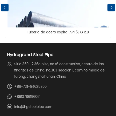
Tubería de acero espiral API 5L G R.B
Hydrogrand Steel Pipe
Sitio 3601-2,36o piso, no.t6 constructivo, centro de las
finanzas de China, no.303 sección 1, camino medio del
furong, changsha,hunan, China
+86-731-84625800
+8613786196061
info@hgsteelpipe.com