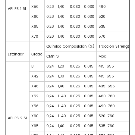
X56
0,28
1,40
0.030
0.030
490
API PSL1 5L
X60
0,28
1,40
0.030
0.030
520
X65
0,28
1,40
0.030
0.030
535
X70
0,28
1,40
0.030
0.030
570
Químico Composición (%)
Tracción STrength
Estándar
Grado
CMnPS
Mpa
B
0,24
1,20
0.025
0.015
415-655
X42
0,24
1,30
0.025
0.015
415-655
X46
0,24
1,40
0.025
0.015
435-655
X52
0,24
1. 40
0.025
0.015
460-760
X56
0,24
1. 40
0.025
0.015
490-760
X60
0,24
1. 40
0.025
0.015
520-760
API PSL2 5L
X65
0,24
1,40
0.025
0.015
535-760