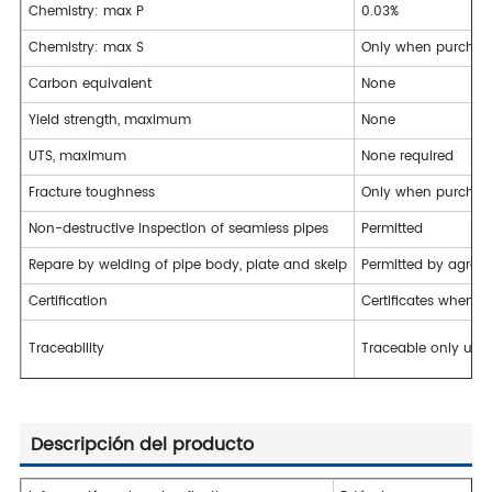
Chemistry: max P
0.03%
Chemistry: max S
Only when purchase
Carbon equivalent
None
Yield strength, maximum
None
UTS, maximum
None required
Fracture toughness
Only when purchase
Non-destructive inspection of seamless pipes
Permitted
Repare by welding of pipe body, plate and skelp
Permitted by agree
Certification
Certificates when sp
Traceability
Traceable only until
Descripción del producto