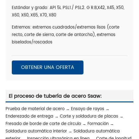
Estándar y grado: API 5L PSL1./ PSL2. G R.B,X42, X45, X50,
X60, X60, X65, X70, X80
Extremos: extremos cuadrados/extremos lisos (corte
recto, corte de sierra, corte de antorcha), extremos
biselados/roscados
OBTENER UNA OFERTA
El proceso de tubería de acero Ssaw:
Prueba de material de acero → Ensayo de rayos →
Enderezado de entrega → Corte y soldadura de placas →
Fresado de borde de corte de círculo → Formación →
Soldadura automática interior → Soldadura automática
exterior → Inspección ultrasónica en línea → Corte de longitud