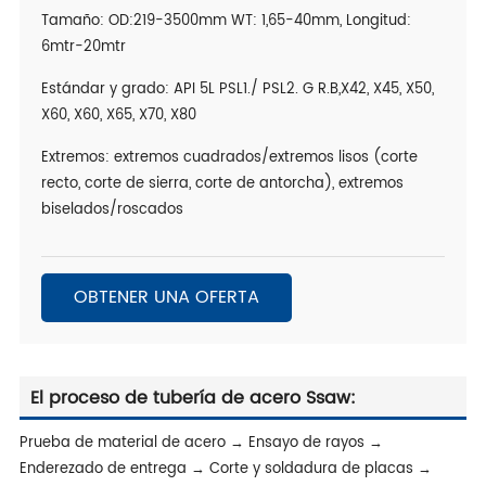
Tamaño: OD:219-3500mm WT: 1,65-40mm, Longitud:
6mtr-20mtr
Estándar y grado: API 5L PSL1./ PSL2. G R.B,X42, X45, X50,
X60, X60, X65, X70, X80
Extremos: extremos cuadrados/extremos lisos (corte
recto, corte de sierra, corte de antorcha), extremos
biselados/roscados
OBTENER UNA OFERTA
El proceso de tubería de acero Ssaw:
Prueba de material de acero → Ensayo de rayos →
Enderezado de entrega → Corte y soldadura de placas →