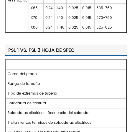
API PSL2 5L
X65
0,24
1,40
0.025
0.015
535-760
X70
0,24
1,40
0.025
0.015
570-760
X80
0,24
1. 40
0.025
0.015
625-825
PSL 1 VS. PSL 2 HOJA DE SPEC
Gama del grado
Rango de tamaño
Tipo de extremos de tubería
Soldadura de costura
Soldaduras eléctricas: frecuencia del soldador
Tratamientos térmicos de soldaduras eléctricas