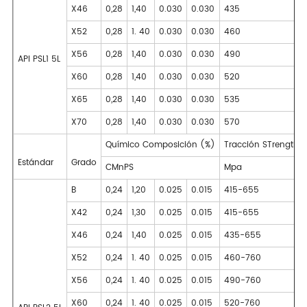
X46
0,28
1,40
0.030
0.030
435
X52
0,28
1. 40
0.030
0.030
460
X56
0,28
1,40
0.030
0.030
490
API PSL1 5L
X60
0,28
1,40
0.030
0.030
520
X65
0,28
1,40
0.030
0.030
535
X70
0,28
1,40
0.030
0.030
570
Químico Composición (%)
Tracción STrength
Estándar
Grado
CMnPS
Mpa
B
0,24
1,20
0.025
0.015
415-655
X42
0,24
1,30
0.025
0.015
415-655
X46
0,24
1,40
0.025
0.015
435-655
X52
0,24
1. 40
0.025
0.015
460-760
X56
0,24
1. 40
0.025
0.015
490-760
X60
0,24
1. 40
0.025
0.015
520-760