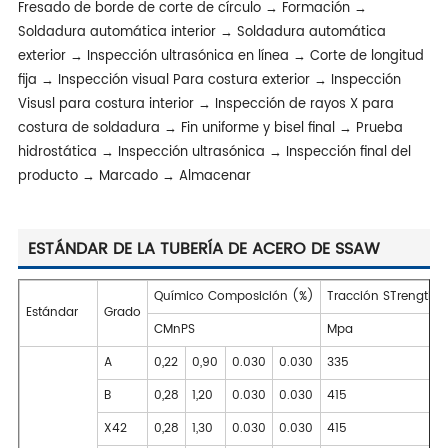
Fresado de borde de corte de círculo → Formación →
Soldadura automática interior → Soldadura automática
exterior → Inspección ultrasónica en línea → Corte de longitud
fija → Inspección visual Para costura exterior → Inspección
Visusl para costura interior → Inspección de rayos X para
costura de soldadura → Fin uniforme y bisel final → Prueba
hidrostática → Inspección ultrasónica → Inspección final del
producto → Marcado → Almacenar
ESTÁNDAR DE LA TUBERÍA DE ACERO DE SSAW
Químico Composición (%)
Tracción STrength(
Estándar
Grado
CMnPS
Mpa
A
0,22
0,90
0.030
0.030
335
B
0,28
1,20
0.030
0.030
415
X42
0,28
1,30
0.030
0.030
415