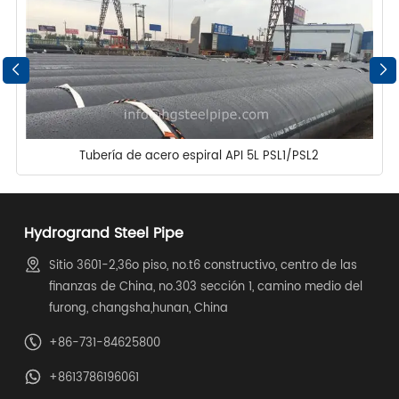
Tubería de acero espiral API 5L PSL1/PSL2
Hydrogrand Steel Pipe
Sitio 3601-2,36o piso, no.t6 constructivo, centro de las
finanzas de China, no.303 sección 1, camino medio del
furong, changsha,hunan, China
+86-731-84625800
+8613786196061